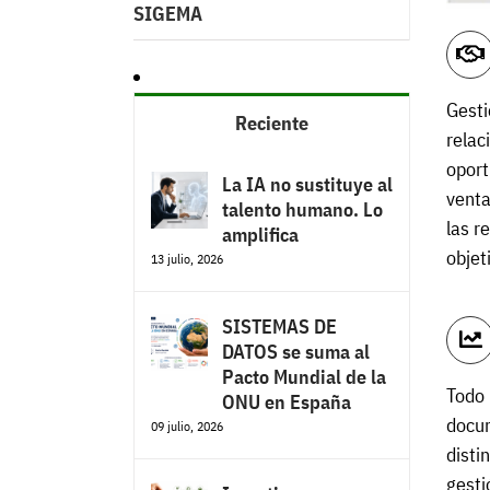
SIGEMA
Gesti
Reciente
relac
oport
La IA no sustituye al
venta
talento humano. Lo
las r
amplifica
obje
13 julio, 2026
SISTEMAS DE
DATOS se suma al
Pacto Mundial de la
Todo 
ONU en España
docum
09 julio, 2026
disti
gesti