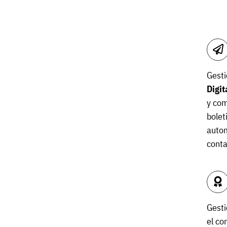
Gesti
Digit
y com
boleti
autom
cont
Gesti
el co