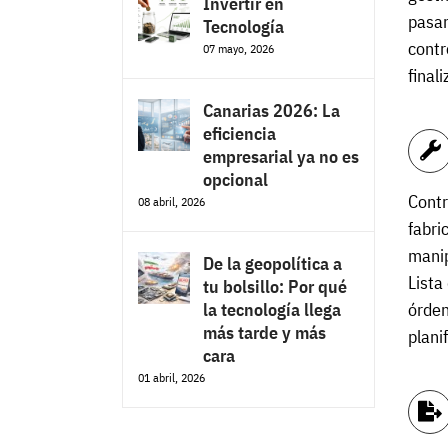
Invertir en
pasan
Tecnología
contr
07 mayo, 2026
final
Canarias 2026: La
eficiencia
empresarial ya no es
opcional
Contr
08 abril, 2026
fabri
manip
De la geopolítica a
Lista
tu bolsillo: Por qué
órden
la tecnología llega
más tarde y más
plani
cara
01 abril, 2026