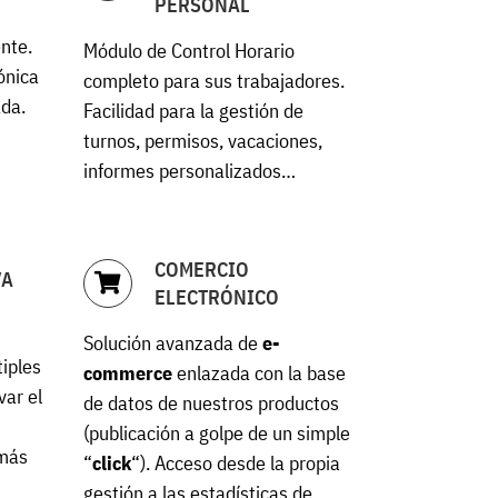
PERSONAL
nte.
Módulo de Control Horario
ónica
completo para sus trabajadores.
ada.
Facilidad para la gestión de
turnos, permisos, vacaciones,
informes personalizados…
COMERCIO
VA
ELECTRÓNICO
Solución avanzada de
e-
tiples
commerce
enlazada con la base
var el
de datos de nuestros productos
e
(publicación a golpe de un simple
 más
“
click
“). Acceso desde la propia
…
gestión a las estadísticas de