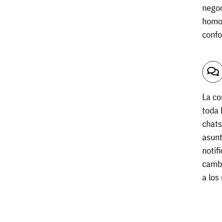
negoc
homo
conf
La co
toda 
chats
asunt
notif
camb
a los