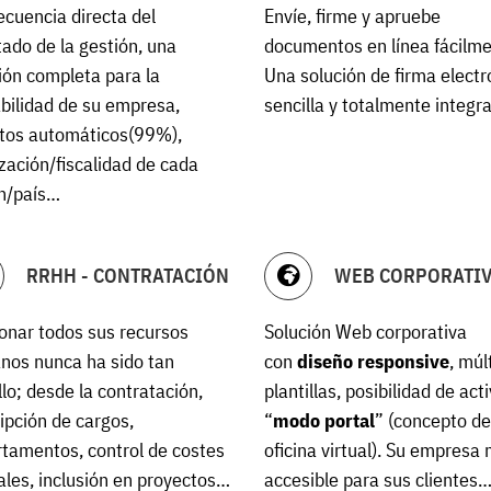
cuencia directa del
Envíe, firme y apruebe
tado de la gestión, una
documentos en línea fácilme
ión completa para la
Una solución de firma electr
bilidad de su empresa,
sencilla y totalmente integr
tos automáticos(99%),
ización/fiscalidad de cada
n/país…
RRHH - CONTRATACIÓN
WEB CORPORATI
onar todos sus recursos
Solución Web corporativa
os nunca ha sido tan
con
diseño responsive
, múl
llo; desde la contratación,
plantillas, posibilidad de acti
ipción de cargos,
“
modo portal
” (concepto d
tamentos, control de costes
oficina virtual). Su empresa
ales, inclusión en proyectos…
accesible para sus clientes