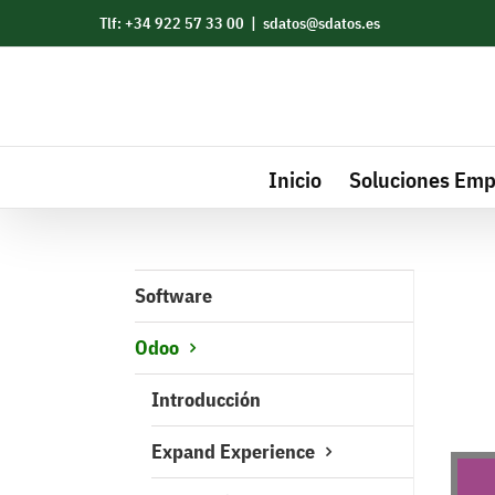
Saltar
Tlf: +34 922 57 33 00
|
sdatos@sdatos.es
al
contenido
Inicio
Soluciones Emp
Software
Odoo
Introducción
Expand Experience