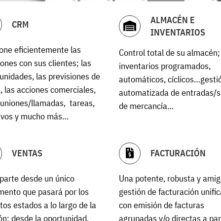
ALMACÉN E
CRM
INVENTARIOS
one eficientemente las
Control total de su almacén;
iones con sus clientes; las
inventarios programados,
unidades, las previsiones de
automáticos, cíclicos…gesti
, las acciones comerciales,
automatizada de entradas/s
euniones/llamadas, tareas,
de mercancía…
tivos y mucho más…
VENTAS
FACTURACIÓN
parte desde un único
Una potente, robusta y amig
ento que pasará por los
gestión de facturación unifi
ntos estados a lo largo de la
con emisión de facturas
ón; desde la oportunidad,
agrupadas y/o directas a part