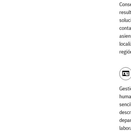
Conse
resul
soluc
conta
asien
local
regió
Gesti
human
senci
descr
depar
labor