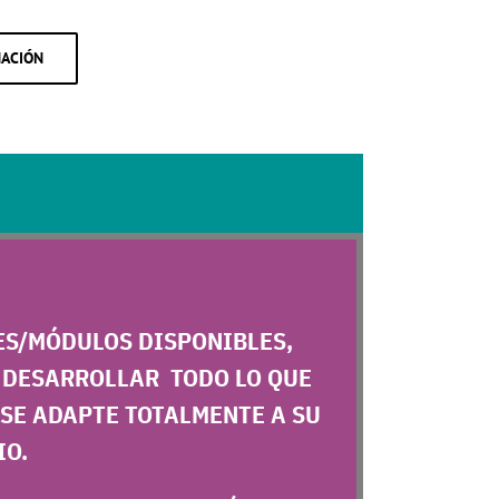
MACIÓN
ES/MÓDULOS DISPONIBLES,
Y
DESARROLLAR
TODO LO QUE
SE ADAPTE TOTALMENTE A SU
IO.